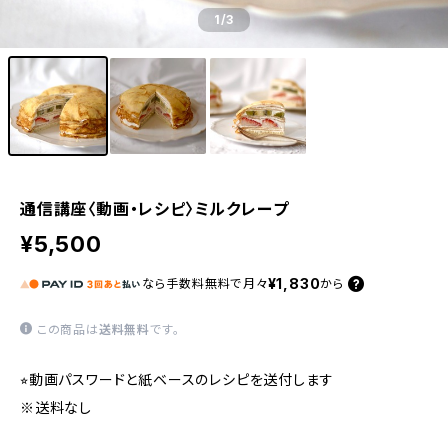
1
/3
通信講座〈動画・レシピ〉ミルクレープ
¥5,500
¥1,830
なら
手数料無料で
月々
から
この商品は
送料無料
です。
⭐︎動画パスワードと紙ベースのレシピを送付します
※送料なし