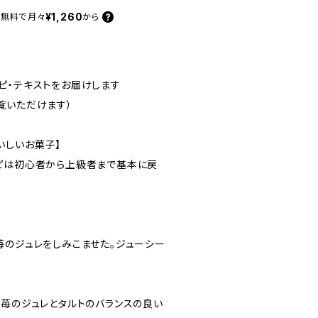
¥1,260
料無料で
月々
から
ピ・テキストをお届けします
覧いただけます）
いしいお菓子】
ピは初心者から上級者まで基本に戻
苺のジュレをしみこませた。ジューシー
。苺のジュレとタルトのバランスの良い