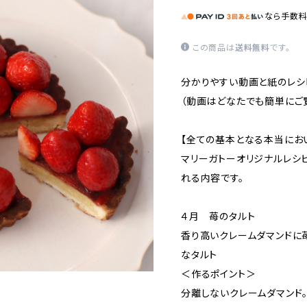
なら
手数
この商品は
送料無料
です。
分かりやすい動画と紙のレシ
（動画はどなたでも簡単にご
【全ての基本となる本当にお
マリーガトーオリジナルレシ
れる内容です。
４月 苺のタルト
香り高いクレームダマンドに
なタルト
＜作るポイント＞
分離しないクレームダマンド