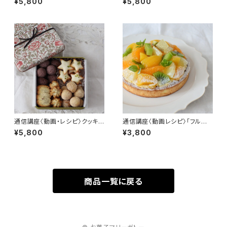
¥5,800
¥5,800
通信講座〈動画・レシピ〉クッキ
通信講座〈動画レシピ〉「フルー
ー缶
ツのタルト」
¥5,800
¥3,800
商品一覧に戻る