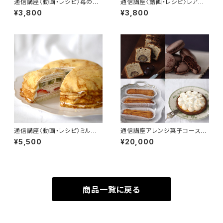
通信講座〈動画・レシピ〉苺のロ
通信講座〈動画・レシピ〉レアチ
ールケーキ
ーズケーキ
¥3,800
¥3,800
通信講座〈動画・レシピ〉ミルク
通信講座アレンジ菓子コース4
レープ
回〈動画レシピ〉
¥5,500
¥20,000
商品一覧に戻る