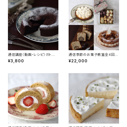
通信講座〈動画・レシピ〉ガトー
通信季節のお菓子教室全4回
ショコラ
〈動画・レシピセット〉
¥3,800
¥22,000