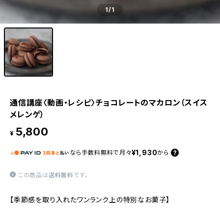
1
/1
通信講座〈動画・レシピ〉チョコレートのマカロン（スイス
メレンゲ）
5,800
¥
¥1,930
なら
手数料無料で
月々
から
この商品は
送料無料
です。
【季節感を取り入れたワンランク上の特別なお菓子】